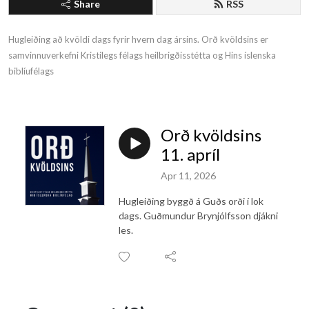
Share
RSS
Hugleiðing að kvöldi dags fyrir hvern dag ársins. Orð kvöldsins er 
samvinnuverkefni Kristilegs félags heilbrigðisstétta og Hins íslenska 
biblíufélags
Orð kvöldsins
11. apríl
Apr 11, 2026
Hugleiðing byggð á Guðs orði í lok
dags. Guðmundur Brynjólfsson djákni
les.