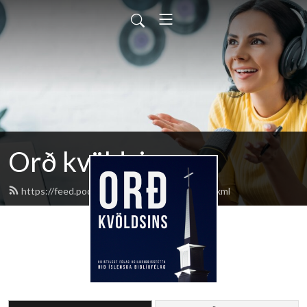
Orð kvöldsins
https://feed.podbean.com/ordkvoldsins/feed.xml