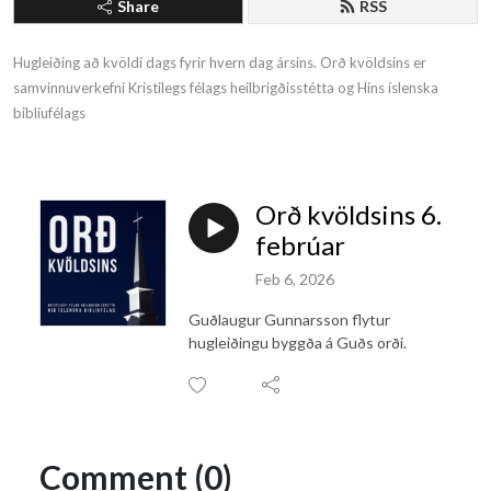
Share
RSS
Hugleiðing að kvöldi dags fyrir hvern dag ársins. Orð kvöldsins er 
samvinnuverkefni Kristilegs félags heilbrigðisstétta og Hins íslenska 
biblíufélags
Orð kvöldsins 6.
febrúar
Feb 6, 2026
Guðlaugur Gunnarsson flytur
hugleiðingu byggða á Guðs orði.
Comment (0)