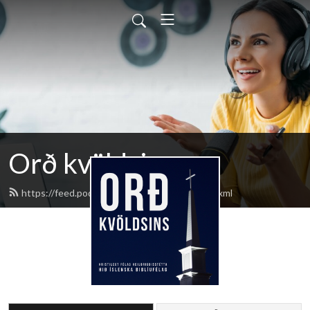
Orð kvöldsins
https://feed.podbean.com/ordkvoldsins/feed.xml