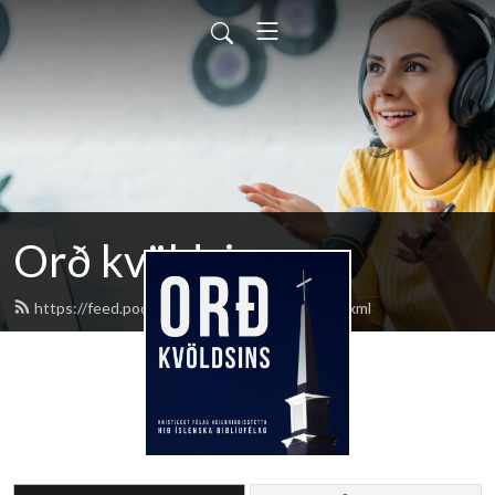
Orð kvöldsins
https://feed.podbean.com/ordkvoldsins/feed.xml