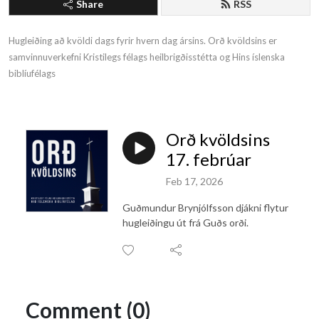
Share
RSS
Hugleiðing að kvöldi dags fyrir hvern dag ársins. Orð kvöldsins er 
samvinnuverkefni Kristilegs félags heilbrigðisstétta og Hins íslenska 
biblíufélags
Orð kvöldsins
17. febrúar
Feb 17, 2026
Guðmundur Brynjólfsson djákni flytur
hugleiðingu út frá Guðs orði.
Comment (0)